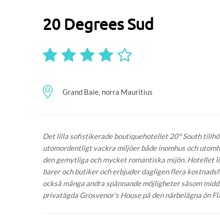
20 Degrees Sud
Grand Baie, norra Mauritius
Det lilla sofistikerade boutiquehotellet 20° South till
utomordentligt vackra miljöer både inomhus och utomh
den gemytliga och mycket romantiska mijön. Hotellet l
barer och butiker och erbjuder dagligen flera kostnadsfr
också många andra spännande möjligheter såsom middag 
privatägda Grosvenor's House på den närbelägna ön Fla