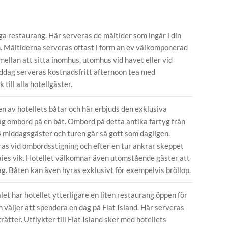
a restaurang. Här serveras de måltider som ingår i din
n. Måltiderna serveras oftast i form an ev välkomponerad
mellan att sitta inomhus, utomhus vid havet eller vid
iddag serveras kostnadsfritt afternoon tea med
ill alla hotellgäster.
n av hotellets båtar och här erbjuds den exklusiva
ag ombord på en båt. Ombord på detta antika fartyg från
8 middagsgäster och turen går så gott som dagligen.
as vid ombordsstigning och efter en tur ankrar skeppet
aies vik. Hotellet välkomnar även utomstående gäster att
g. Båten kan även hyras exklusivt för exempelvis bröllop.
alet har hotellet ytterligare en liten restaurang öppen för
 väljer att spendera en dag på Flat Island. Här serveras
ätter. Utflykter till Flat Island sker med hotellets