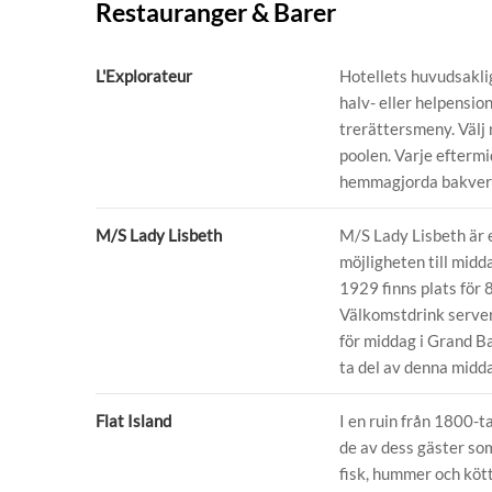
Restauranger & Barer
L'Explorateur
Hotellets huvudsaklig
halv- eller helpensio
trerättersmeny. Välj 
poolen. Varje efterm
hemmagjorda bakverk t
M/S Lady Lisbeth
M/S Lady Lisbeth är e
möjligheten till midd
1929 finns plats för 
Välkomstdrink server
för middag i Grand B
ta del av denna midda
Flat Island
I en ruin från 1800-t
de av dess gäster som
fisk, hummer och köttr