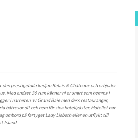
hör den prestigefulla kedjan Relais & Châteaux och erbjuder
us. Med endast 36 rum känner ni er snart som hemma i
igger i närheten av Grand Baie med dess restauranger,
ia båtresor dit och hem för sina hotellgäster. Hotellet har
ombord på fartyget Lady Lisbeth eller en utflykt till
t Island.