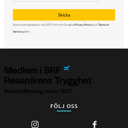
Denna site skyddas av reCAPTCHA och Googles
Privacy Policy
och
Terms of
Service
gäller.
FÖLJ OSS