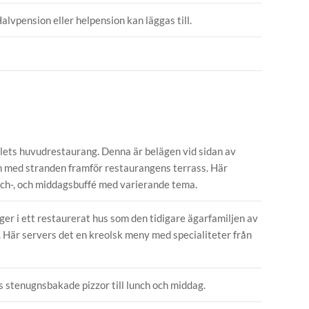
Halvpension eller helpension kan läggas till.
lets huvudrestaurang. Denna är belägen vid sidan av
 med stranden framför restaurangens terrass. Här
unch-, och middagsbuffé med varierande tema.
er i ett restaurerat hus som den tidigare ägarfamiljen av
. Här servers det en kreolsk meny med specialiteter från
s stenugnsbakade pizzor till lunch och middag.