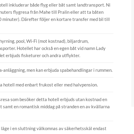
otell inkluderar både flyg eller båt samt landtransport. Ni
uters flygresa från Mahe till Pralin eller att ta båten
minuter). Därefter följer en kortare transfer med bil till
hyrning, pool, Wi-Fi (mot kostnad), biljardrum,
nsporter. Hotellet har också en egen båt vid namn Lady
et erbjuds fisketurer och andra utflykter.
pa-anläggning, men kan erbjuda spabehandlingar i rummen.
a hotell med enbart frukost eller med halvpension.
psresa som besöker detta hotell erbjuds utan kostnad en
t samt en romantisk middag på stranden en av kvällarna
 läge i en sluttning välkomnas av säkerhetsskäl endast