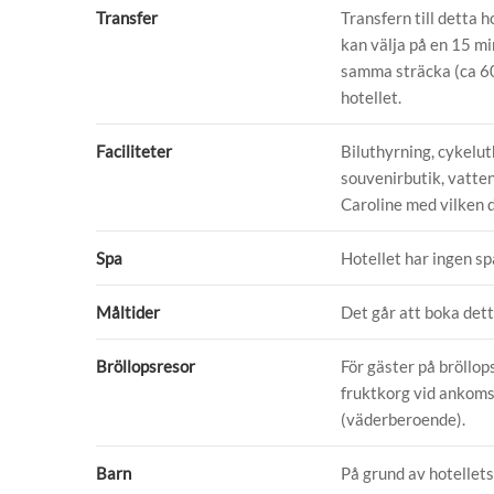
Transfer
Transfern till detta h
kan välja på en 15 min
samma sträcka (ca 60 
hotellet.
Faciliteter
Biluthyrning, cykelut
souvenirbutik, vatte
Caroline med vilken d
Spa
Hotellet har ingen s
Måltider
Det går att boka dett
Bröllopsresor
För gäster på bröllo
fruktkorg vid ankoms
(väderberoende).
Barn
På grund av hotellets