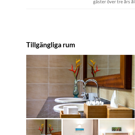
gäster över tre års ål
Tillgängliga rum