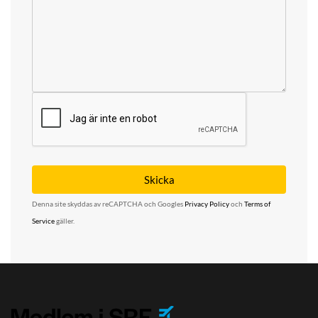
Denna site skyddas av reCAPTCHA och Googles
Privacy Policy
och
Terms of
Service
gäller.